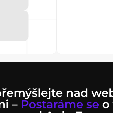
řemýšlejte nad w
mi –
Postaráme se
o 