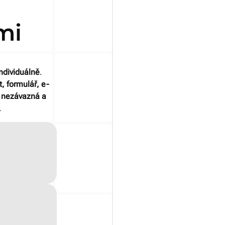
mi
ndividuálně
.
, formulář, e-
e nezávazná a
.