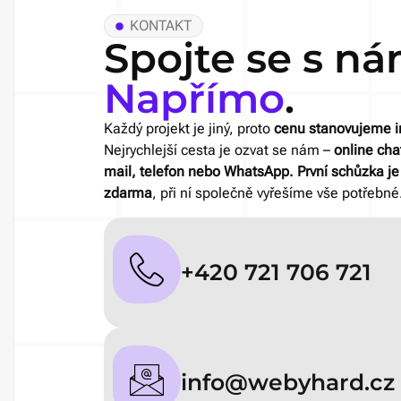
KONTAKT
Spojte se s ná
Napřímo
.
Každý projekt je jiný, proto
cenu stanovujeme i
Nejrychlejší cesta je ozvat se nám –
online chat
mail, telefon nebo WhatsApp. První schůzka j
zdarma
, při ní společně vyřešíme vše potřebné
+420 721 706 721
info@webyhard.cz