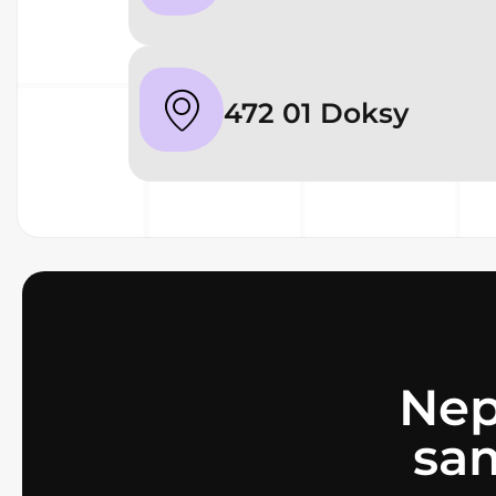
472 01 Doksy
Nep
sa