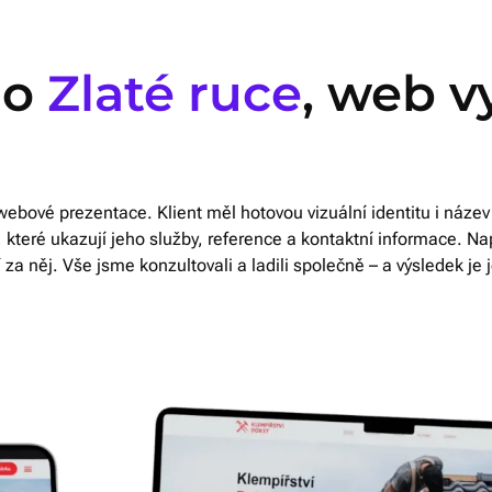
do
Zlaté ruce
, web v
ebové prezentace. Klient měl hotovou vizuální identitu i název 
 které ukazují jeho služby, reference a kontaktní informace. Na
ví za něj. Vše jsme konzultovali a ladili společně – a výsledek 