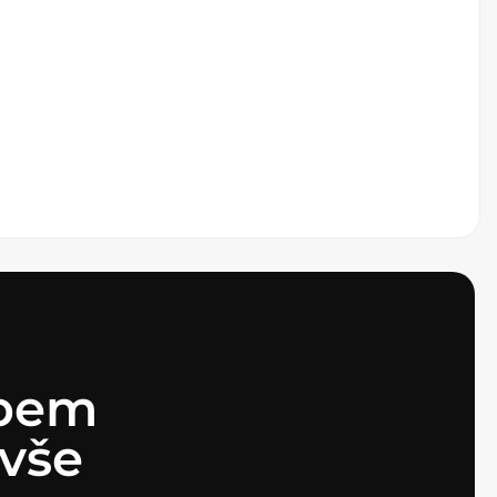
ebem
vše