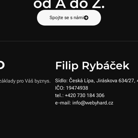
od A do Z.
Spojte se s námi
Filip Rybáček
Sídlo: Česká Lípa, Jiráskova 634/27,
základy pro Váš byznys.
IČO: 19474938
tel.: +420 730 184 306
e-mail: info@webyhard.cz