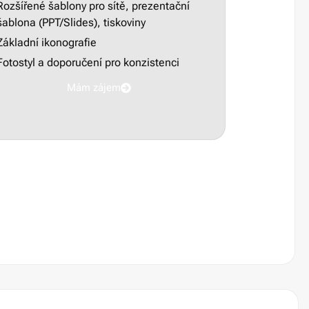
Rozšířené šablony pro sítě, prezentační
šablona (PPT/Slides), tiskoviny
Základní ikonografie
Fotostyl a doporučení pro konzistenci
Mám zájem