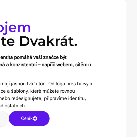
ojem
te Dvakrát.
dentita pomáhá vaší značce být
á a konzistentní – napříč webem, sítěmi i
ají jasnou tvář i tón. Od loga přes barvy a
ce a šablony, které můžete rovnou
nebo redesignujete, připravíme identitu,
od ostatních.
Ceník