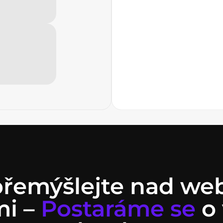
řemýšlejte nad w
mi –
Postaráme se
o 