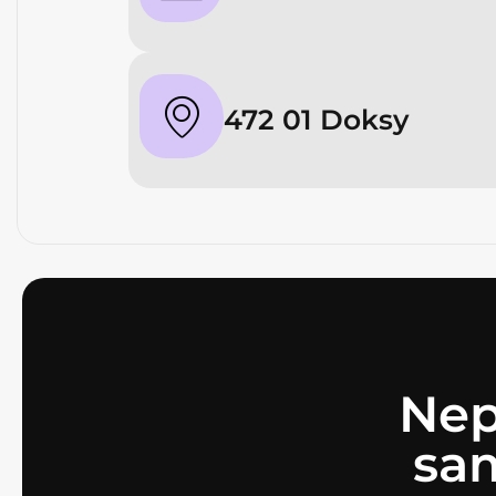
472 01 Doksy
Nep
sa