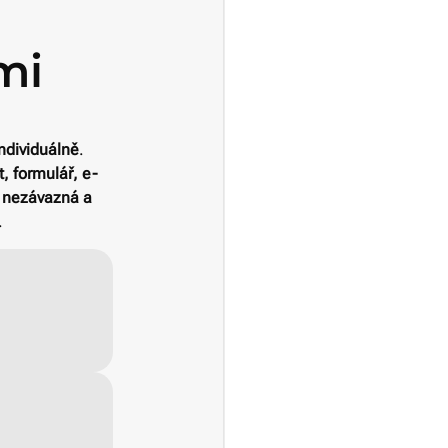
mi
ndividuálně
.
, formulář, e-
e nezávazná a
.