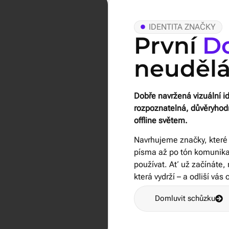
IDENTITA ZNAČKY
První
D
neudělá
Dobře navržená vizuální i
rozpoznatelná, důvěryhodn
offline světem.
Navrhujeme značky, které m
písma až po tón komunika
používat. Ať už začínáte, 
která vydrží – a odliší vás 
Domluvit schůzku