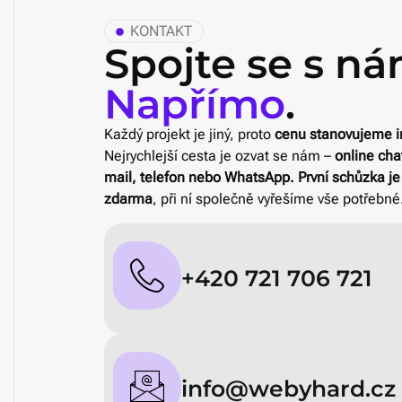
KONTAKT
Spojte se s ná
Napřímo
.
Každý projekt je jiný, proto
cenu stanovujeme i
Nejrychlejší cesta je ozvat se nám –
online chat
mail, telefon nebo WhatsApp. První schůzka j
zdarma
, při ní společně vyřešíme vše potřebné
+420 721 706 721
info@webyhard.cz