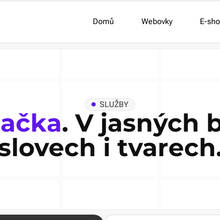
Domů
Webovky
E-sho
SLUŽBY
načka
. V jasných 
slovech i tvarech