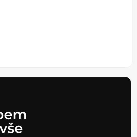
ebem
vše