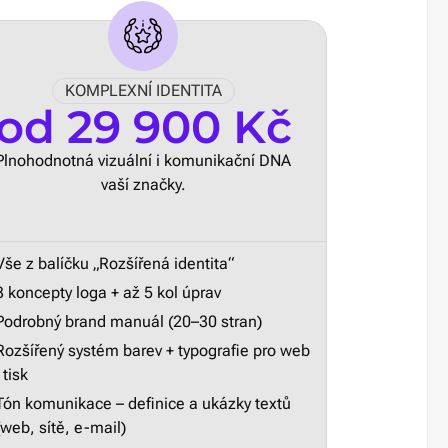
KOMPLEXNÍ IDENTITA
od 29 900 Kč
Plnohodnotná vizuální i komunikační DNA
vaší značky.
Vše z balíčku „Rozšířená identita“
3 koncepty loga + až 5 kol úprav
Podrobný brand manuál (20–30 stran)
Rozšířený systém barev + typografie pro web
i tisk
Tón komunikace – definice a ukázky textů
(web, sítě, e-mail)