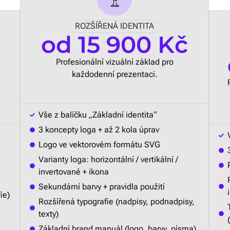
ROZŠÍŘENÁ IDENTITA
od 15 900 Kč
Profesionální vizuální základ pro
každodenní prezentaci.
Vše z balíčku „Základní identita“
3 koncepty loga + až 2 kola úprav
Logo ve vektorovém formátu SVG
Varianty loga: horizontální / vertikální /
invertované + ikona
Sekundární barvy + pravidla použití
ie)
Rozšířená typografie (nadpisy, podnadpisy,
texty)
Základní brand manuál (logo, barvy, písma)