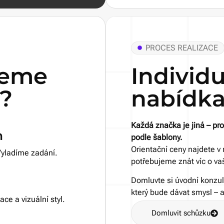
PROCES REALIZACE
deme
Individ
?
nabídk
Každá značka je jiná – pro
h
podle šablony.
Orientační ceny najdete v 
Vyladíme zadání.
potřebujeme znát víc o vaš
Domluvte si úvodní konzul
který bude dávat smysl – 
ce a vizuální styl.
Domluvit schůzku