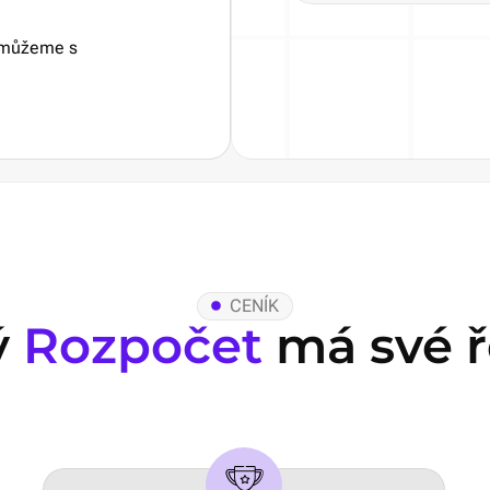
pomůžeme s
CENÍK
ý
Rozpočet
má své ř